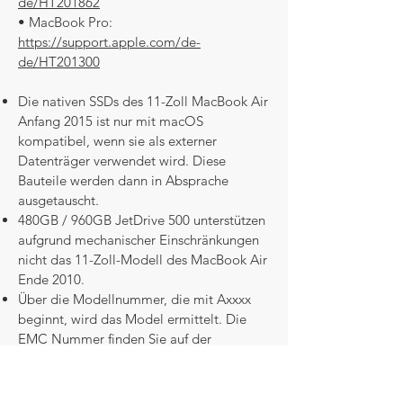
de/HT201862
• MacBook Pro:
https://support.apple.com/de-
de/HT201300
Die nativen SSDs des 11-Zoll MacBook Air
Anfang 2015 ist nur mit macOS
kompatibel, wenn sie als externer
Datenträger verwendet wird. Diese
Bauteile werden dann in Absprache
ausgetauscht.
480GB / 960GB JetDrive 500 unterstützen
aufgrund mechanischer Einschränkungen
nicht das 11-Zoll-Modell des MacBook Air
Ende 2010.
Über die Modellnummer, die mit Axxxx
beginnt, wird das Model ermittelt. Die
EMC Nummer finden Sie auf der
Unterseite von Ihrem Gerät. Mit diesen
beiden Daten kann der Techniker das
genaue Modell ermitteln.